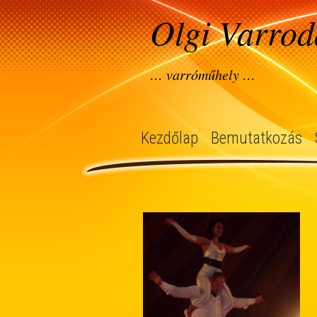
Olgi Varrod
… varróműhely …
Kezdőlap
Bemutatkozás