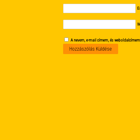
E
W
A nevem, e-mail címem, és weboldalcíme