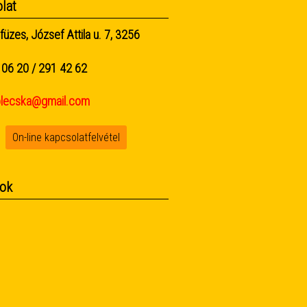
lat
füzes, József Attila u. 7, 3256
06 20 / 291 42 62
olecska@gmail.com
On-line kapcsolatfelvétel
ok