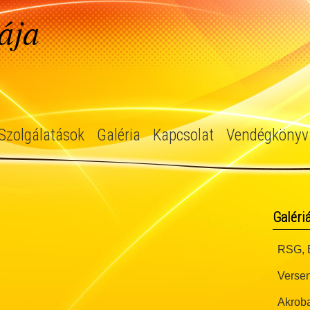
ája
Szolgálatások
Galéria
Kapcsolat
Vendégkönyv
Galéri
RSG, B
Versen
Akroba