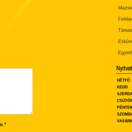
Mazsor
Fellép
Társas
Esküvő
Egyed
Nyitva
HÉTFŐ
KEDD
SZERD
CSÜTÖ
PÉNTE
SZOMB
VASÁR
*
év