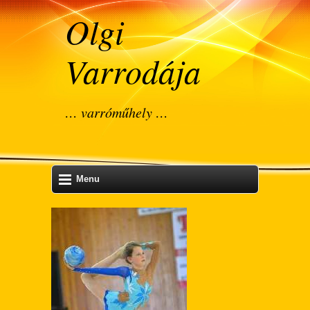
Olgi
Varrodája
… varróműhely …
Menu