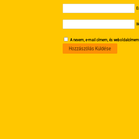
E
W
A nevem, e-mail címem, és weboldalcíme