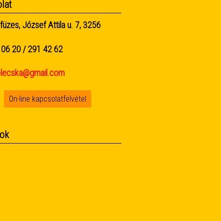
lat
füzes, József Attila u. 7, 3256
06 20 / 291 42 62
olecska@gmail.com
On-line kapcsolatfelvétel
ok