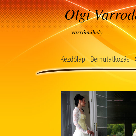
Olgi Varrod
… varróműhely …
Kezdőlap
Bemutatkozás