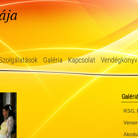
ája
Szolgálatások
Galéria
Kapcsolat
Vendégkönyv
Galéri
RSG, B
Versen
Akroba