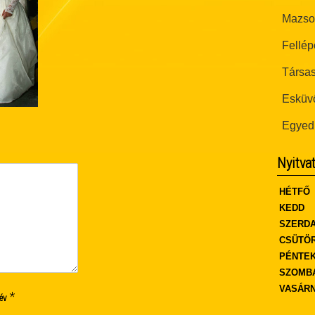
Mazsor
Fellép
Társas
Esküvő
Egyed
Nyitva
HÉTFŐ
KEDD
SZERD
CSÜTÖ
PÉNTE
SZOMB
VASÁR
*
év