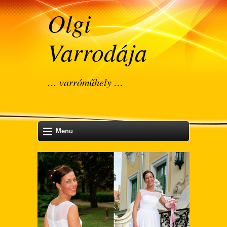
Olgi
Varrodája
… varróműhely …
Menu