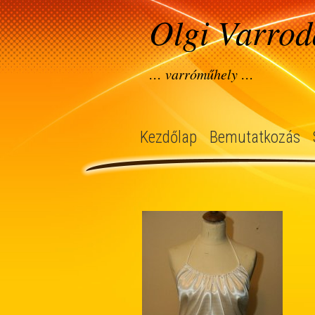
Olgi Varrod
… varróműhely …
Kezdőlap
Bemutatkozás