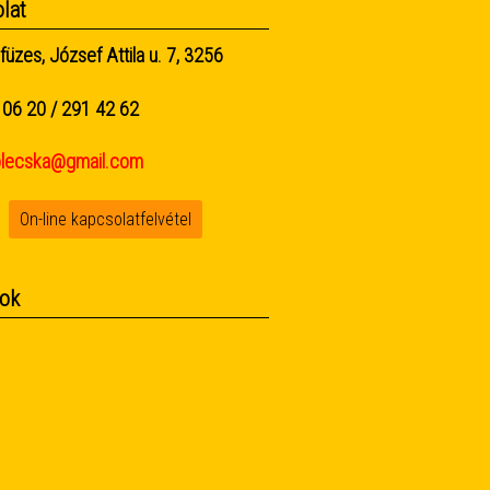
lat
füzes, József Attila u. 7, 3256
06 20 / 291 42 62
olecska@gmail.com
On-line kapcsolatfelvétel
ok