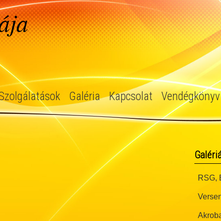
ája
Szolgálatások
Galéria
Kapcsolat
Vendégkönyv
Galéri
RSG, B
Versen
Akroba