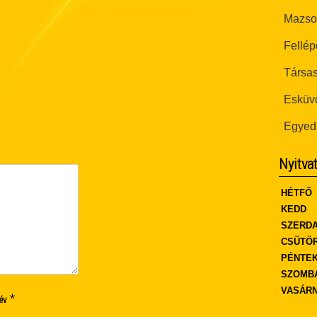
Mazsor
Fellép
Társas
Esküvő
Egyed
Nyitva
HÉTFŐ
KEDD
SZERD
CSÜTÖ
PÉNTE
SZOMB
VASÁR
*
év