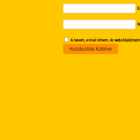
E
W
A nevem, e-mail címem, és weboldalcíme