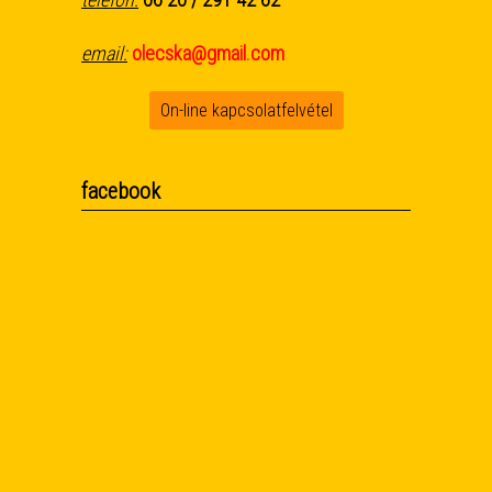
email:
olecska@gmail.com
On-line kapcsolatfelvétel
facebook