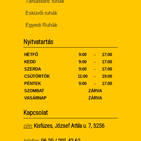
Társastánc ruhák
Esküvői ruhák
Egyedi Ruhák
Nyitvatartás
HÉTFŐ
9:00
-
17:00
KEDD
9:00
-
17:00
SZERDA
9:00
-
17:00
CSÜTÖRTÖK
11:00
-
19:00
PÉNTEK
9:00
-
17:00
SZOMBAT
ZÁRVA
VASÁRNAP
ZÁRVA
Kapcsolat
cím:
Kisfüzes, József Attila u. 7, 3256
telefon:
06 20 / 291 42 62