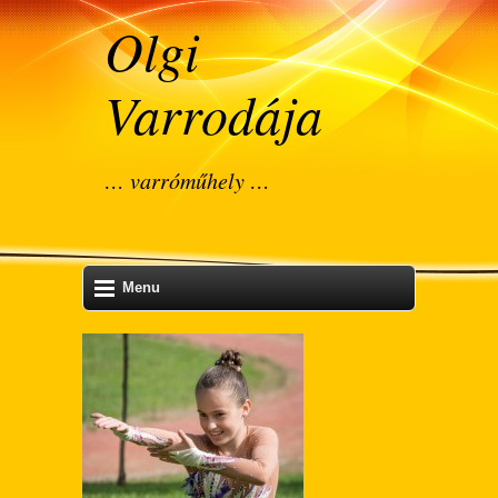
Olgi
Varrodája
… varróműhely …
Menu