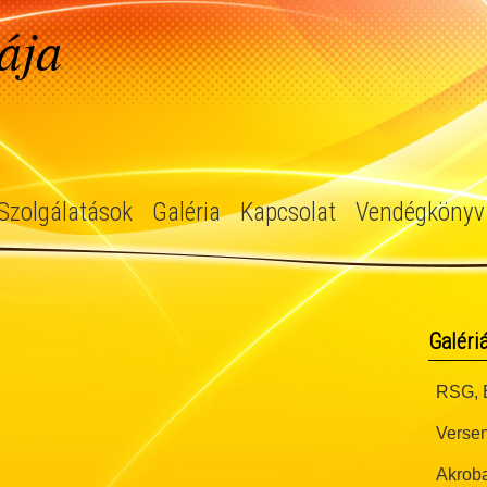
ája
Szolgálatások
Galéria
Kapcsolat
Vendégkönyv
Galéri
RSG, B
Versen
Akroba