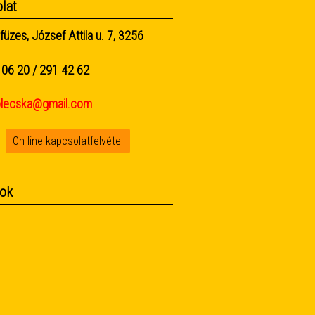
lat
füzes, József Attila u. 7, 3256
06 20 / 291 42 62
olecska@gmail.com
On-line kapcsolatfelvétel
ok