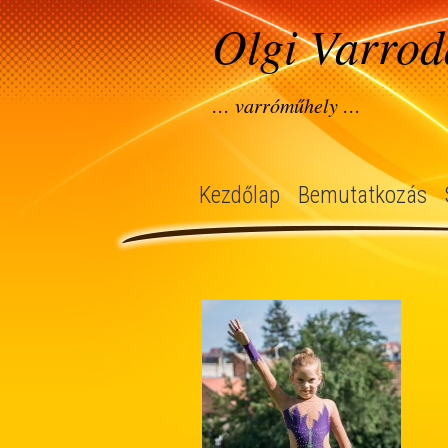
Olgi Varrod
… varróműhely …
Kezdőlap
Bemutatkozás