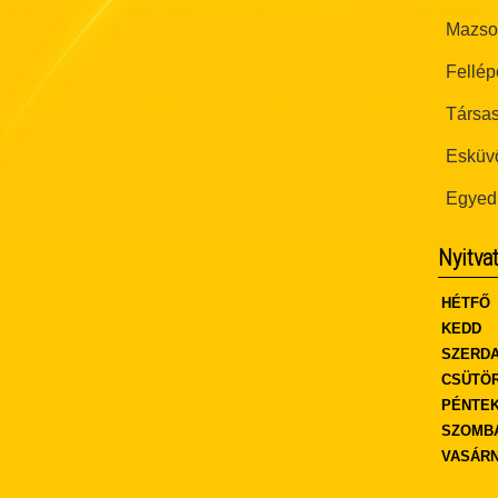
Mazsor
Fellép
Társas
Esküvő
Egyed
Nyitva
HÉTFŐ
KEDD
SZERD
CSÜTÖ
PÉNTE
SZOMB
VASÁR